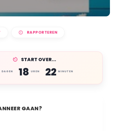
T
RAPPORTEREN
START OVER...
4
18
22
DAGEN
UREN
MINUTEN
NNEER GAAN?