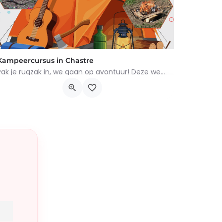
Kampeercursus in Chastre
Pak je rugzak in, we gaan op avontuur! Deze week word je een echte kleine kampeerder: hutten bouwen,…
Rue de Gembloux 2, Chastre
10 augustus 2026 0h00 - 14 augustus 2026 0h00