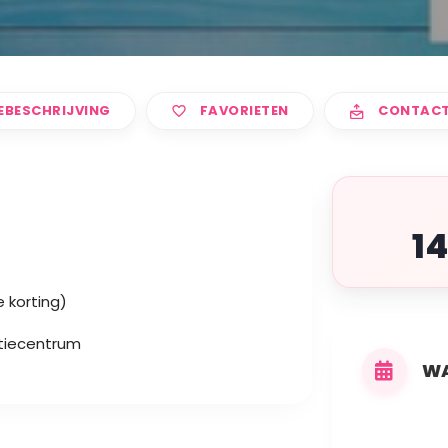
EBESCHRIJVING
FAVORIETEN
CONTAC
1
e korting)
tiecentrum
WA