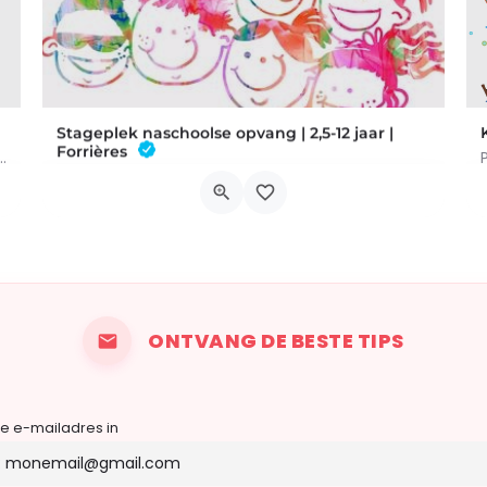
Stageplek naschoolse opvang | 2,5-12 jaar |
Forrières
i Kids, Creatieve Workshop, Sportpassie, Koken & Kunst, Uitje,…
Deze stage wordt georganiseerd door de naschoolse opvang van de gemeente Nassogne. Voor kinderen van 2,5 tot…
Rue du Vivier 8
19 oktober 2026 0h00 - 23 oktober 2026 0h00
ONTVANG DE BESTE TIPS
je e-mailadres in