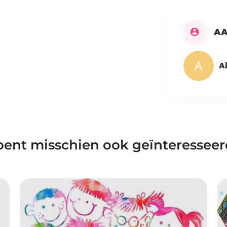
AA
A
bent misschien ook geïnteresseer