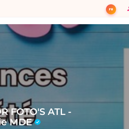
FR
 FOTO'S ATL -
ie MDE