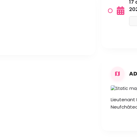
17 
20
AD
Lieutenant 
Neufchâte