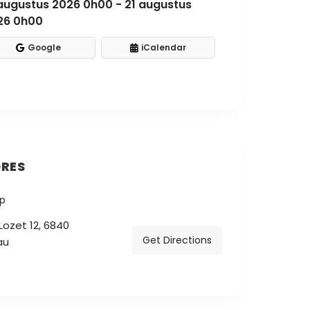
augustus 2026 0h00 - 21 augustus
26 0h00
Google
iCalendar
RES
Lozet 12, 6840
Get Directions
au