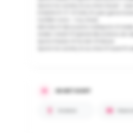
Sports Fun activity 2x au choix (Quad - Las
EVASION # VTT # Golfy # Laser game Evolu
fun/Mini-moto - 2 au choix]
Mini Kids # découverte multisports # Ateli
Atelier Créatif # Spécial décorations de ta
Sports Passion # Go kart # Nature
Sports Fun activity 2x au choix # Quad # 
IN HET KORT
Kinderen
Reserve