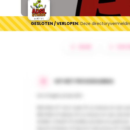
GESLOTEN / VERLOPEN:
Deze directoryvermelding
DELEN
ROUT
OP HET PROGRAMMA
Les stages proposés :
Mini kids # Tout roule # La nature et ses s
Mini kids # danse # La nature et ses secre
Atelier Créatif # Atelier poterie et peinture
Sports Passion # Sports méconnus # Chall