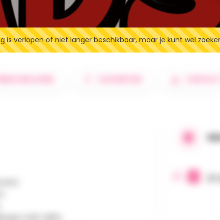
 is verlopen of niet langer beschikbaar, maar je kunt wel zoeke
EBESCHRIJVING
FAVORIETEN
CONTAC
WA
27 
ecrets
ts
enge multi-défis