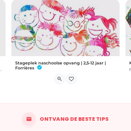
Stageplek naschoolse opvang | 2,5-12 jaar |
Forrières
i Kids, Creatieve Workshop, Sportpassie, Koken & Kunst, Uitje,…
Deze stage wordt georganiseerd door de naschoolse opvang van de gemeente Nassogne. Voor kinderen van 2,5 tot…
Rue du Vivier 8
19 oktober 2026 0h00 - 23 oktober 2026 0h00
ONTVANG DE BESTE TIPS