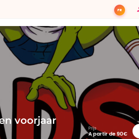
FR
en voorjaar
Prijs
A partir de 90€