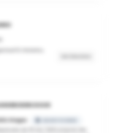
RES
enteuil 10, Waterloo,
Get Directions
NGEBODEN DOOR
DSL Stages
GECERTIFICEERD
puis plus de 30 ans, l'ADSL propose des