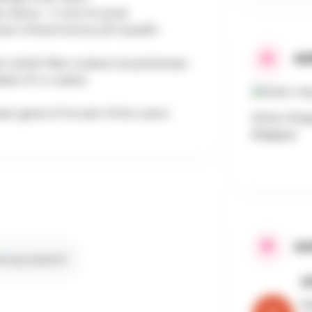
er Game - E-fun) # survie
tion # Bowl factory [# Quad/E-
AD
er créatif #les couleurs du printemps
bles # 2 x cuisine
Laser game # Go kart # Kho Lanta
Drève d'Arg
Belgique
AA
ring verplicht
A
De