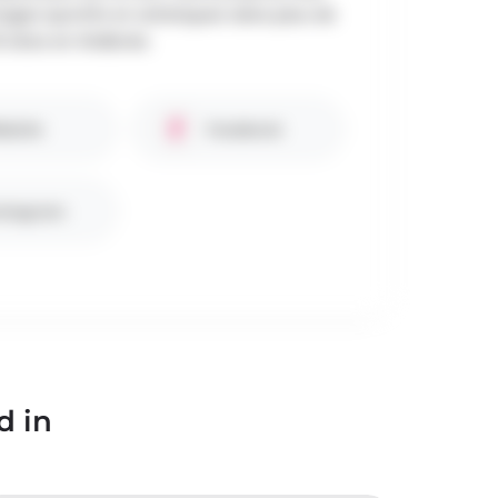
ages sportifs et artistiques dans plus de
 sites en Wallonie.
bsite
Facebook
stagram
d in