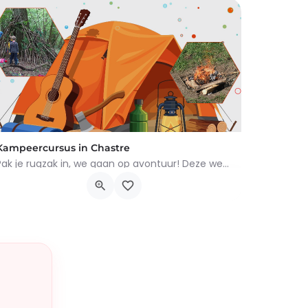
Kampeercursus in Chastre
Pak je rugzak in, we gaan op avontuur! Deze week word je een echte kleine kampeerder: hutten bouwen,…
Rue de Gembloux 2, Chastre
10 augustus 2026 0h00 - 14 augustus 2026 0h00