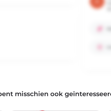
st
50
We
In
bent misschien ook geïnteresseer