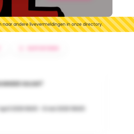
n naar andere livevermeldingen in onze directory.
T
RAPPORTEREN
NNEER GAAN?
april 2026 9h00 - 8 mei 2026 16h00