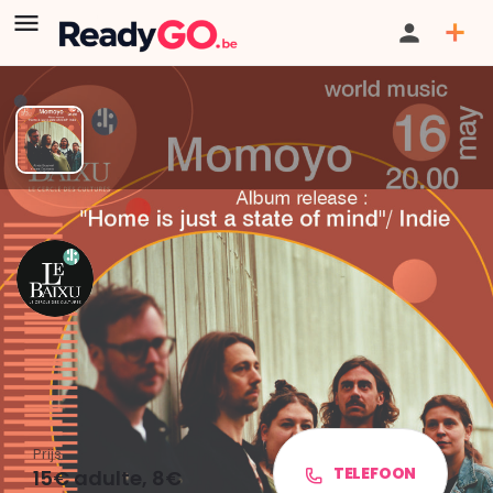
GESLOTEN / VERLOPEN:
Deze directoryvermelding is verlopen of
niet langer beschikbaar, maar je kunt wel zoeken naar andere
livevermeldingen in onze directory.
Momoyo - Albumrelease
"Thuis is slechts een
gemoedstoestand" / Indie
Prijs
TELEFOON
15€ adulte, 8€