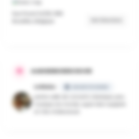
Rue Picard 24/28, 1080
Get Directions
Bruxelles, Belgique
AANGEBODEN DOOR
Le Baixu
GECERTIFICEERD
petite salle de concerts classique, jazz,
musique du monde, super bien equipée
et très chaleureuse