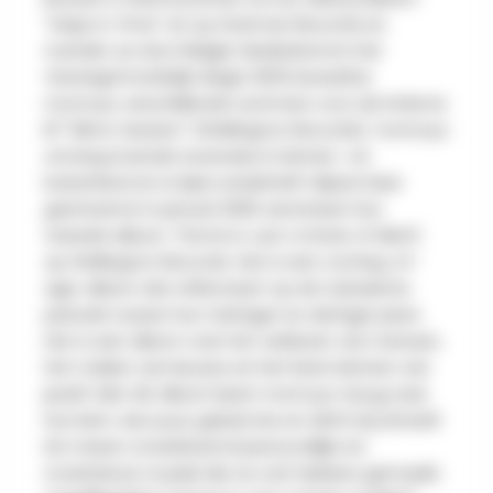
"Gaps in Time" uit op Starman Records en
toerden ze door België, Nederland en het
Verenigd Koninkrijk. Begin 2025 bewerkte
momoyo verschillende nummers voor de intieme
EP "Mirror Session" (Wellington Records). momoyo
ontving lovende recensies in binnen- en
buitenland en is bijna anderhalf miljoen keer
gestreamd. In januari 2026 verscheen hun
tweede album, "Home Is Just a State of Mind",
op Wellington Records. Het is een coming-of-
age-album dat reflecteert op de turbulente
periode tussen hun twintiger en dertiger jaren.
Het is een album over het verliezen van mensen,
het maken van keuzes en het leren kennen van
jezelf. Met dit album keert momoyo terug naar
hun kern: een puur geluid, live en dicht bij zichzelf.
De meest onverbloemd persoonlijke en
moeiteloze muziek die ze ooit hebben gemaakt.