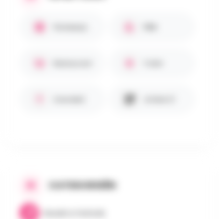
Parkeerplaats
PBM
Restaurant
Toilet
Overdekt
Artikel 27
CATEGORIEËN
Muziek & Festivals