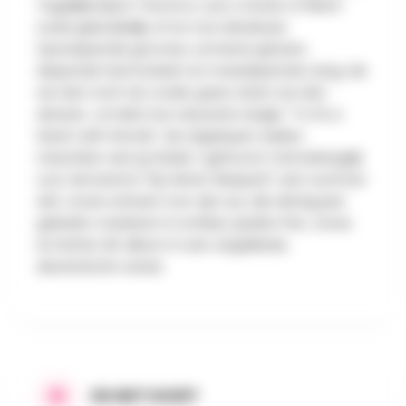
Tegelijkertijd is "Home Is Just a State of Mind",
zoals gebruikelijk, af en toe dansbaar.
Opzwepende grooves, zomerse gitaren,
slepende harmonieën en meeslepende zang: als
we dan toch ten onder gaan, laten we dan
dansen. Je hebt hun nieuwste single, "To Fix a
Heart with Words", de afgelopen weken
misschien wel op Radio 1 gehoord. Ook belangrijk
voor de band is "My Sister Sleeped", een nummer
dat Jonas schreef voor zijn zus, die dertig jaar
geleden overleed. In Le Baixu spelen Frie, Jonas
en Esther dit album in een uitgeklede,
akoestische versie.
IN HET KORT