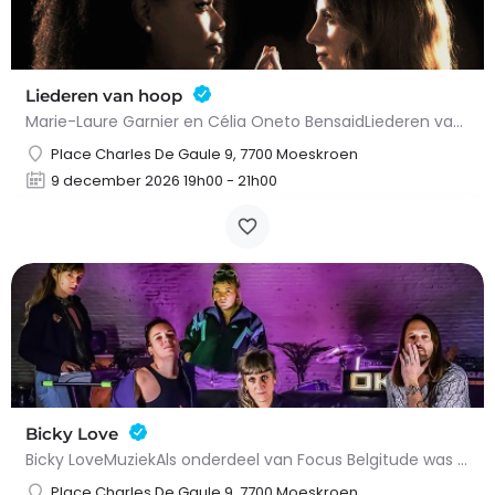
Liederen van hoop
Marie-Laure Garnier en Célia Oneto BensaidLiederen van hoopKlassieke muziekGeschikt voor alle…
Place Charles De Gaule 9, 7700 Moeskroen
9 december 2026 19h00 - 21h00
Bicky Love
Bicky LoveMuziekAls onderdeel van Focus Belgitude was het onmogelijk om Bicky Love over het hoofd te zien,…
Place Charles De Gaule 9, 7700 Moeskroen