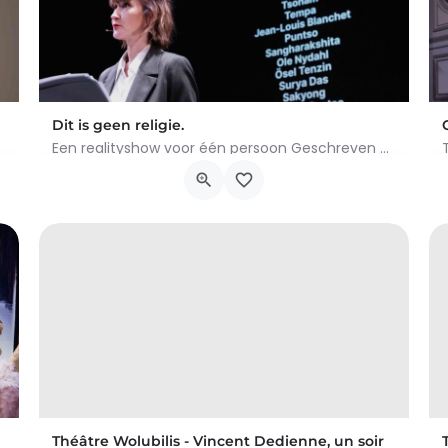
Dit is geen religie.
Een realityshow voor één persoon Geschreven en uitgevoerd door Élodie Emery Hoe word je…
Cours Paul-Henri Spaak, Woluwe-Saint-Lambert
21 januari 2026 20h30 - 22h00
Théâtre Wolubilis - Vincent Dedienne, un soir