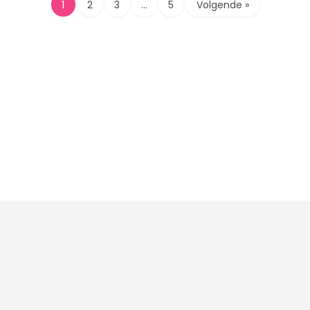
1
2
3
…
5
Volgende »
© 2023 - 2026 ReadyGo.be | Met ❤️ gemaakt door het team