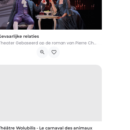
Gevaarlijke relaties
Theater Gebaseerd op de roman van Pierre Choderlos de Laclos MOLIÈRES AWARDS 2025 Beste Actrice /…
Cours Paul-Henri Spaak, Woluwe-Saint-Lambert
14 januari 2026 20h30 - 16 januari 2026 22h10
Théâtre Wolubilis - Le carnaval des animaux