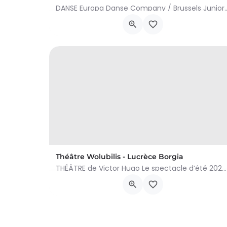
DANSE Europa Danse Company / Brussels Junior Ballet À
Cours Paul-Henri Spaak 1, Woluwe-Saint-Lamber
19 februari 2024 20h30 - 21 februari 2024 20h30
Théâtre Wolubilis - Lucrèce Borgia
THÉÂTRE de Victor Hugo Le spectacle d’été 2023 de l’Abbaye de Villers fait revivre un des plus grands…
Cours Paul-Henri Spaak 1, Woluwe-Saint-Lamber
5 juni 2024 20h30 - 6 juni 2024 20h30