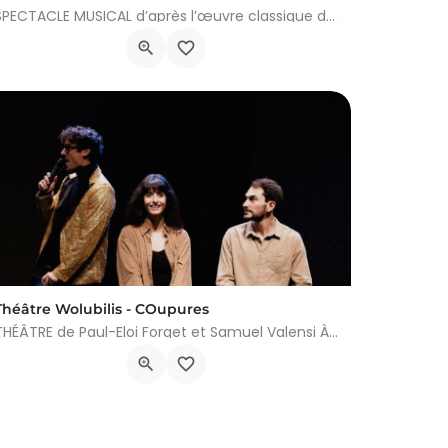
SPECTACLE MUSICAL d’après l’œuvre classique de Camille Saint-Saëns À partir de 5 ans Après le succès…
Cours Paul-Henri Spaak 1, Woluwe-Saint-Lambert
8 juni 2024 14h30 - 17h00
Théâtre Wolubilis - COupures
THÉÂTRE de Paul-Eloi Forget et Samuel Valensi À partir de 13 ans Cette comédie satirique qui aborde la…
Cours Paul-Henri Spaak 1, Woluwe-Saint-Lambert
18 april 2024 20h30 - 19 april 2024 20h30