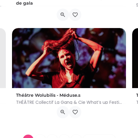
de gala
 partir de 5 ans Savez-vous que le site de…
HUMOUR de Vincent Dedienne, Juliette Chaigneau, Mélanie Le Moine, Anaïs Harté Vincent Dedienne se…
t
Cours Paul-Henri Spaak 1, Woluwe-Saint-Lambert
10 april 2024 20h30 - 20h30
Théâtre Wolubilis - Méduse.s
THÉÂTRE Collectif La Gang & Cie What’s up Festival Émulation 2021 – Prix du jury jeunes Festival…
t
Cours Paul-Henri Spaak 1, Woluwe-Saint-Lambert
25 april 2024 20h30 - 20h30